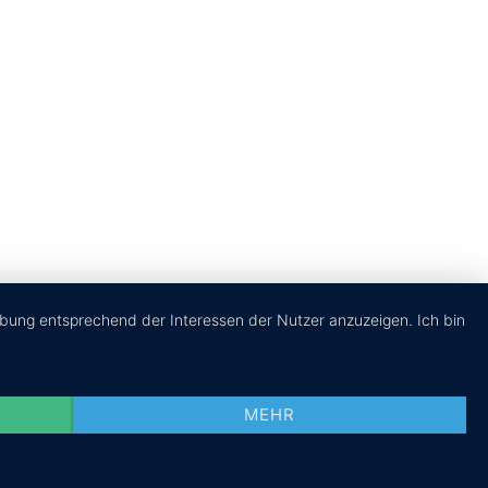
etina Homepage
hortcode Central
heme
ltimate Font Collection
Impressum
|
Datenschutz
|
vicon
rbung entsprechend der Interessen der Nutzer anzuzeigen. Ich bin
MEHR