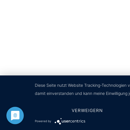
2020 © v.Bülow + Söhl Entsorgungsoptimierung G
Diese Seite nutzt Website Tracking-Technologien v
damit einverstanden und kann meine Einwilligung j
VERWEIGERN
Powered by