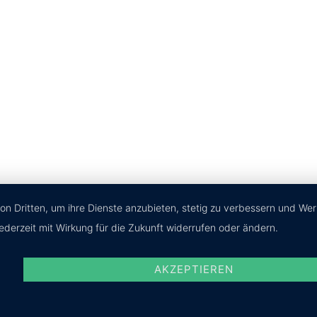
R
S
T
U
mbH.
on Dritten, um ihre Dienste anzubieten, stetig zu verbessern und We
ederzeit mit Wirkung für die Zukunft widerrufen oder ändern.
AKZEPTIEREN